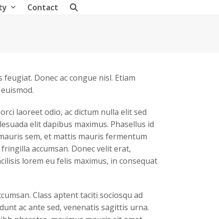
ty
Contact
is feugiat. Donec ac congue nisl. Etiam
s euismod.
ci laoreet odio, ac dictum nulla elit sed
esuada elit dapibus maximus. Phasellus id
 mauris sem, et mattis mauris fermentum
ringilla accumsan. Donec velit erat,
acilisis lorem eu felis maximus, in consequat
umsan. Class aptent taciti sociosqu ad
idunt ac ante sed, venenatis sagittis urna.