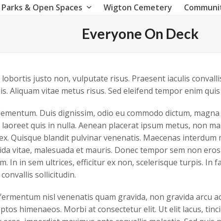
Parks & Open Spaces
Wigton Cemetery
Communi
Everyone On Deck
 lobortis justo non, vulputate risus. Praesent iaculis convall
is. Aliquam vitae metus risus. Sed eleifend tempor enim qui
 elementum. Duis dignissim, odio eu commodo dictum, magna or
aoreet quis in nulla. Aenean placerat ipsum metus, non mal
 ex. Quisque blandit pulvinar venenatis. Maecenas interdum
ida vitae, malesuada et mauris. Donec tempor sem non eros f
 In in sem ultrices, efficitur ex non, scelerisque turpis. In f
convallis sollicitudin.
ermentum nisl venenatis quam gravida, non gravida arcu acc
tos himenaeos. Morbi at consectetur elit. Ut elit lacus, tinc