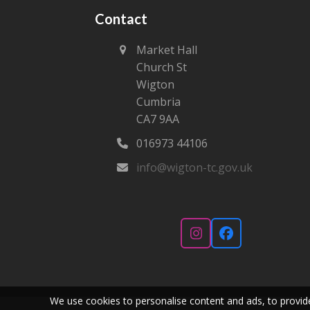
Contact
Market Hall
Church St
Wigton
Cumbria
CA7 9AA
016973 44106‬
info@wigton-tc.gov.uk
Instagram
Facebook
We use cookies to personalise content and ads, to provide