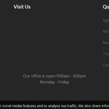
Visit Us
Qu
Ag
Mi
Ne
Tow
Con
Our office is open 9:00am - 4:30pm
Monday - Friday
 social media features and to analyse our traffic. We also share inf
© 2026 Wigton Town Council. Web design by
M.O.D