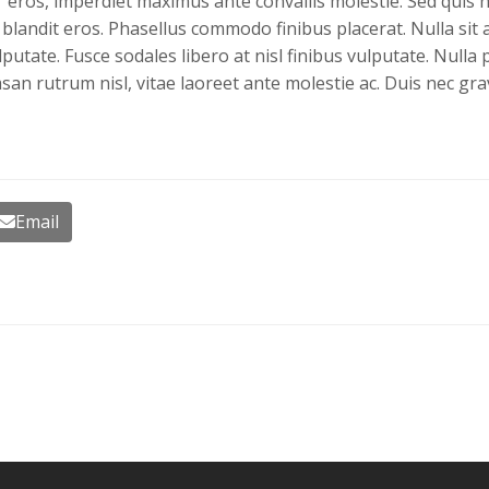
or eros, imperdiet maximus ante convallis molestie. Sed quis
blandit eros. Phasellus commodo finibus placerat. Nulla sit 
utate. Fusce sodales libero at nisl finibus vulputate. Nulla
 rutrum nisl, vitae laoreet ante molestie ac. Duis nec gra
Email