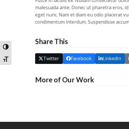
Fusce in iaculis ex. Nullam consectetur dol
malesuada ante. Donec ut pharetra eros, id 
eget nunc. Nam et diam eu odio placerat vulp
condimentum interdum. Suspendisse accumsan
Share This
Toggle High Contrast
Twitter
Facebook
LinkedIn
Toggle Font size
More of Our Work