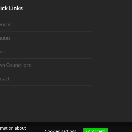
ick Links
endas
nutes
ws
n Councillors
tact
ormation about
Cookies settings
Accept