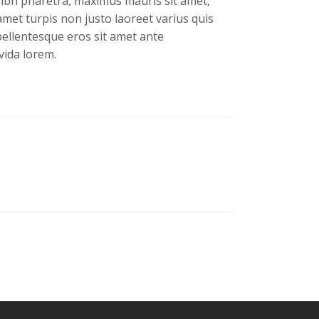
 nibh pharetra, maximus mauris sit amet,
amet turpis non justo laoreet varius quis
 pellentesque eros sit amet ante
vida lorem.