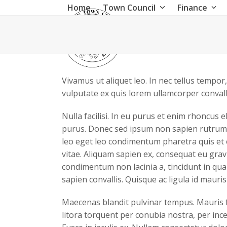
Skip
Home
Town Council
Finance
to
content
Vivamus ut aliquet leo. In nec tellus tempor,
vulputate ex quis lorem ullamcorper convall
Nulla facilisi. In eu purus et enim rhoncus
purus. Donec sed ipsum non sapien rutrum l
leo eget leo condimentum pharetra quis et
vitae. Aliquam sapien ex, consequat eu grav
condimentum non lacinia a, tincidunt in quam.
sapien convallis. Quisque ac ligula id mauris 
Maecenas blandit pulvinar tempus. Mauris f
litora torquent per conubia nostra, per incep